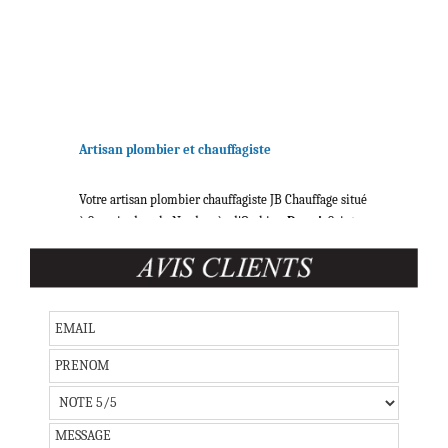
Artisan plombier et chauffagiste
Votre artisan plombier chauffagiste JB Chauffage situé
à Somain dans le Nord, près d'Orchies,
Douai
, Saint-
Amand-les-Eaux,
Valenciennes
et Cambrai,
intervient chez vous pour
tous vos travaux de
chauffage et plomberie
!
Contactez votre
plombier chauffagiste dans le
Nord
!