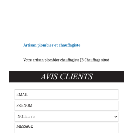
Artisan plombier et chauffagiste
Votre artisan plombier chauffagiste JB Chauffage situé
à Somain dans le Nord, près d'Orchies,
Douai
, Saint-
Amand-les-Eaux,
Valenciennes
et Cambrai,
intervient chez vous pour
tous vos travaux de
chauffage et plomberie
!
Contactez votre
plombier chauffagiste dans le
Nord
!