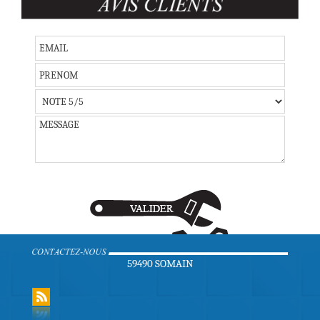
intervient chez vous pour
tous vos travaux de
chauffage et plomberie
!
Contactez votre
plombier chauffagiste dans le
Nord
!
59490 SOMAIN